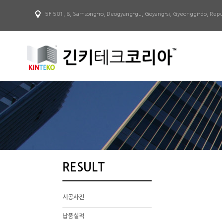
5F 501, 8, Samsong-ro, Deogyang-gu, Goyang-si, Gyeonggi-do, Repu
RESULT
시공사진
납품실적