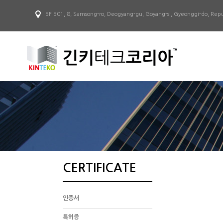
5F 501, 8, Samsong-ro, Deogyang-gu, Goyang-si, Gyeonggi-do, Repu
CERTIFICATE
인증서
특허증