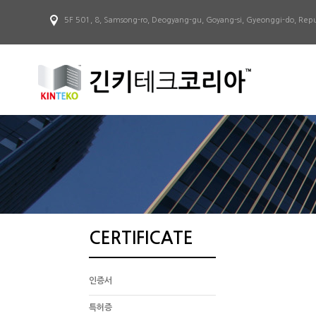
5F 501, 8, Samsong-ro, Deogyang-gu, Goyang-si, Gyeonggi-do, Repu
CERTIFICATE
인증서
특허증