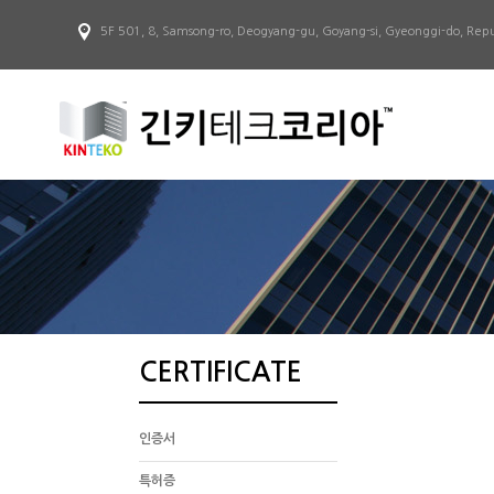
5F 501, 8, Samsong-ro, Deogyang-gu, Goyang-si, Gyeonggi-do, Repu
CERTIFICATE
인증서
특허증